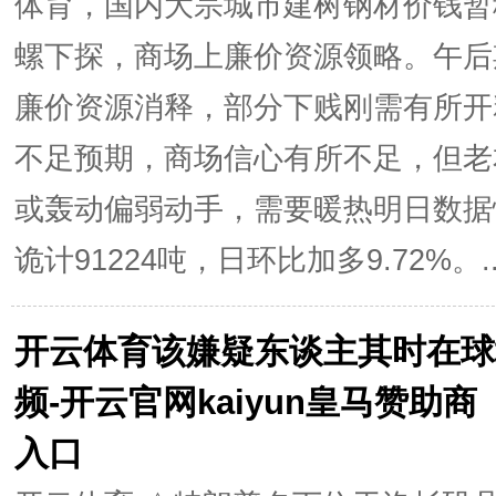
体育，国内大宗城市建树钢材价钱暂
螺下探，商场上廉价资源领略。午后
廉价资源消释，部分下贱刚需有所开
不足预期，商场信心有所不足，但老
或轰动偏弱动手，需要暖热明日数据
诡计91224吨，日环比加多9.72%。..
开云体育该嫌疑东谈主其时在球
频-开云官网kaiyun皇马赞助
入口