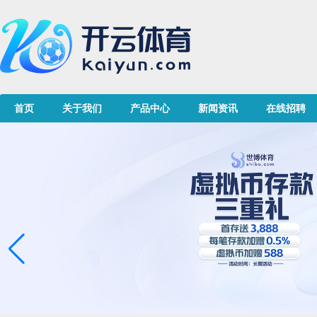
首页
关于我们
产品中心
新闻资讯
在线招聘