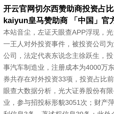
开云官网切尔西赞助商投资占比为
kaiyun皇马赞助商 「中国」
本站音尘，左证天眼查APP浮现，光大
一王人对外投资事件，被投资公司为
公司，法定代表东说念主徐跃生，投资
事汽车制造业，注册成本为4000万
券共存在对外投资33项，投资占比前
眼查大数据分析，光大证券股份有限
业，参与招投标形貌3051次；财产